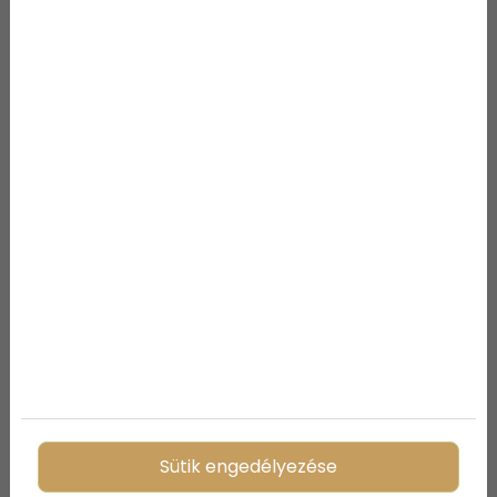
Nyári balesetek: mikor elég a
pihenés, és mikor nem?
Sütik engedélyezése