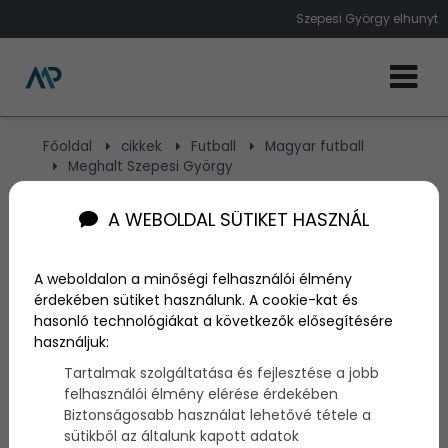
Szepesi György elhunyt
Főoldal
cikkek
Futball
Magyar futball
Meghalt Szepesi György
A WEBOLDAL SÜTIKET HASZNÁL
Meghalt Szepesi György
A weboldalon a minőségi felhasználói élmény
Szerző:
admin
érdekében sütiket használunk. A cookie-kat és
2025. május 19.
hasonló technológiákat a következők elősegítésére
használjuk:
Szepesi 1922-ben született, majd 1945-ben kezdett
Tartalmak szolgáltatása és fejlesztése a jobb
először dolgozni a Magyar Rádiónál. Tehetségének
felhasználói élmény elérése érdekében
köszönhetően hamar népszerűvé vált, és már az
Biztonságosabb használat lehetővé tétele a
1948-as olimpiáról is közvetíthetett. Innentől
sütikből az általunk kapott adatok
rendeszeresen tudósított az ötkarikás játékokról.