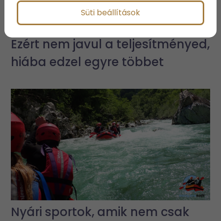
Süti beállítások
Ezért nem javul a teljesítményed,
hiába edzel egyre többet
Nyári sportok, amik nem csak