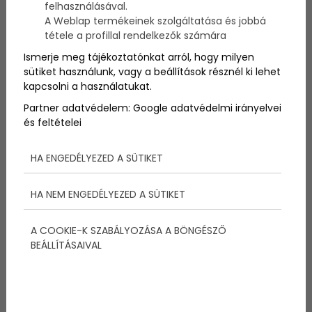
felhasználásával.
A Weblap termékeinek szolgáltatása és jobbá
tétele a profillal rendelkezők számára
Ismerje meg tájékoztatónkat arról, hogy milyen
sütiket használunk, vagy a beállítások résznél ki lehet
kapcsolni a használatukat.
Partner adatvédelem:
Google adatvédelmi irányelvei
és feltételei
HA ENGEDÉLYEZED A SÜTIKET
HA NEM ENGEDÉLYEZED A SÜTIKET
Utolsó bejelentkezése olimpiáról 2012-ben Londonból
volt. Szepesi nevét a legtöbben a futball világából
A COOKIE-K SZABÁLYOZÁSA A BÖNGÉSZŐ
ismerik. Sokan az egykori Aranycsapat plusz
BEÁLLÍTÁSAIVAL
játékosának tartották. A legendás angolok ellen
vívott mérkőzést is ő közvetítette, amelyet végül a
magyar válogatott nyert meg 6:3-ra.
Szepesi Guinness rekordot is döntött, mint