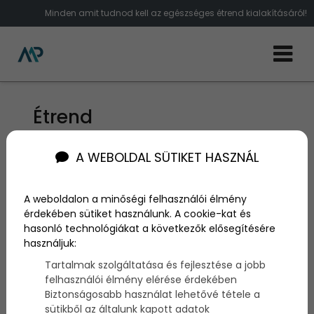
Minden amit tudnod kell az egészséges étrend kialakításáról!
Étrend
A WEBOLDAL SÜTIKET HASZNÁL
A weboldalon a minőségi felhasználói élmény
érdekében sütiket használunk. A cookie-kat és
hasonló technológiákat a következők elősegítésére
használjuk:
Tartalmak szolgáltatása és fejlesztése a jobb
felhasználói élmény elérése érdekében
Biztonságosabb használat lehetővé tétele a
sütikből az általunk kapott adatok