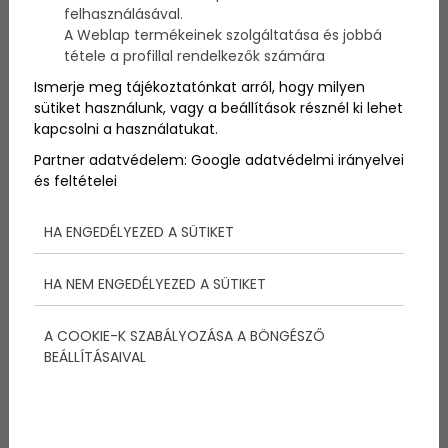
2025-05-19
felhasználásával.
A Weblap termékeinek szolgáltatása és jobbá
Ezért fontosabb a
tétele a profillal rendelkezők számára
reggeli minden
Ismerje meg tájékoztatónkat arról, hogy milyen
sütiket használunk, vagy a beállítások résznél ki lehet
étkezésünknél!
kapcsolni a használatukat.
Partner adatvédelem:
Google adatvédelmi irányelvei
Gyakran mondják, hogy a reggeli a nap
és feltételei
legfontosabb étkezése, és ennek megfelelően
érdemes odafigyelni rá, hogy megfelelő és
tápláló legyen, és ezzel megteremtsük a
HA ENGEDÉLYEZED A SÜTIKET
napunk jó alapjait.
HA NEM ENGEDÉLYEZED A SÜTIKET
Tovább
A COOKIE-K SZABÁLYOZÁSA A BÖNGÉSZŐ
BEÁLLÍTÁSAIVAL