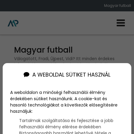
Magyar futball
Magyar futball
Válogatott, Fradi, Újpest, Vidi? Itt minden érdekes
információ megtalálható a honi foci berkeiből.
A WEBOLDAL SÜTIKET HASZNÁL
A weboldalon a minőségi felhasználói élmény
érdekében sütiket használunk. A cookie-kat és
hasonló technológiákat a következők elősegítésére
használjuk:
Tartalmak szolgáltatása és fejlesztése a jobb
felhasználói élmény elérése érdekében
Biztonságosabb használat lehetővé tétele a