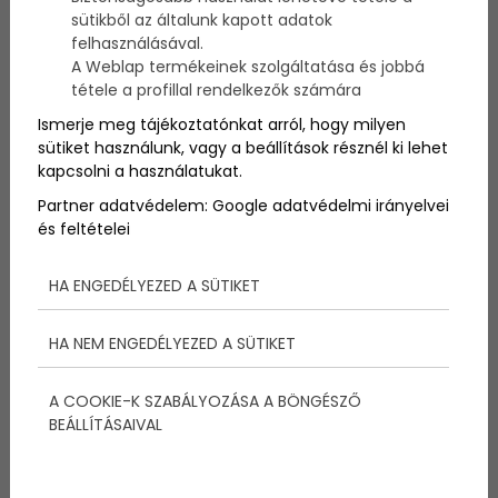
sütikből az általunk kapott adatok
felhasználásával.
A Weblap termékeinek szolgáltatása és jobbá
tétele a profillal rendelkezők számára
2025-05-19
Ismerje meg tájékoztatónkat arról, hogy milyen
Coutinho a Barcában?
sütiket használunk, vagy a beállítások résznél ki lehet
kapcsolni a használatukat.
Nagyon úgy tűnik, hogy eldől a brazil sorsa:
Coutinhonak komoly esélye van arra, hogy a
Partner adatvédelem:
Google adatvédelmi irányelvei
Barcelonába szerződjön!
és feltételei
HA ENGEDÉLYEZED A SÜTIKET
Tovább
HA NEM ENGEDÉLYEZED A SÜTIKET
A COOKIE-K SZABÁLYOZÁSA A BÖNGÉSZŐ
BEÁLLÍTÁSAIVAL