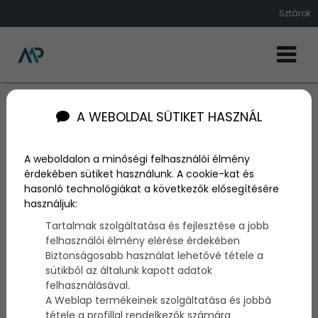
Sztárok
Sztárok
A WEBOLDAL SÜTIKET HASZNÁL
Nem lebecsülve másokat, de igazi példaképek csak
azokból lehetnek, akik a saját tehetségük,
A weboldalon a minőségi felhasználói élmény
teljesítményük által jutottak el oda, ahova valók. Ők
érdekében sütiket használunk. A cookie-kat és
az igazi sztárok.
hasonló technológiákat a következők elősegítésére
használjuk:
Tartalmak szolgáltatása és fejlesztése a jobb
felhasználói élmény elérése érdekében
További bejegyzések
Biztonságosabb használat lehetővé tétele a
sütikből az általunk kapott adatok
felhasználásával.
A Weblap termékeinek szolgáltatása és jobbá
tétele a profillal rendelkezők számára