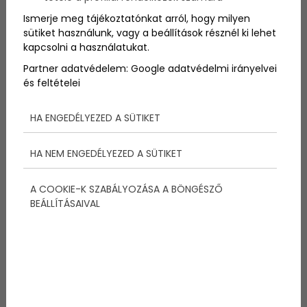
Ismerje meg tájékoztatónkat arról, hogy milyen
sütiket használunk, vagy a beállítások résznél ki lehet
kapcsolni a használatukat.
Partner adatvédelem:
Google adatvédelmi irányelvei
és feltételei
HA ENGEDÉLYEZED A SÜTIKET
Edzéstervünk van, de
egészségtervünk miért nincs?
HA NEM ENGEDÉLYEZED A SÜTIKET
A COOKIE-K SZABÁLYOZÁSA A BÖNGÉSZŐ
BEÁLLÍTÁSAIVAL