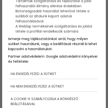
Tartalmak szolgáltatása és fejlesztése a jobb
sem látod a változást, akkor valamit nem csinálsz jól!
felhasználói élmény elérése érdekében
Nézzük milyen hibákat követhetsz el edzés után,
Biztonságosabb használat lehetővé tétele a
amivel gátolod a fejlődésedet!
sütikből az általunk kapott adatok
felhasználásával.
A Weblap termékeinek szolgáltatása és jobbá
tétele a profillal rendelkezők számára
Ismerje meg tájékoztatónkat arról, hogy milyen
sütiket használunk, vagy a beállítások résznél ki lehet
kapcsolni a használatukat.
Partner adatvédelem:
Google adatvédelmi irányelvei
és feltételei
HA ENGEDÉLYEZED A SÜTIKET
HA NEM ENGEDÉLYEZED A SÜTIKET
1. Teljesen megvonod
A COOKIE-K SZABÁLYOZÁSA A BÖNGÉSZŐ
magadtól a szénhidrátot
BEÁLLÍTÁSAIVAL