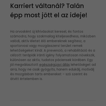
Karriert váltanál? Talán
épp most jött el az ideje!
Ha orvosként új kihívásokat keresel, és fontos
számodra, hogy szakmailag kiteljesedhess, miközben
valódi, aktív életet élő embereknek segítesz, a
sportorvosi vagy mozgásszervi terület remek
lehetőségeket kínál. A prevenció, a rehabilitáció és a
célzott terápiák iránti igény folyamatosan növekszik,
különösen az aktív, tudatos páciensek körében. Egy
jól megválasztott
egészségügyi állás
lehetőséget ad
arra, hogy ne csak gyógyíts, hanem edukálj, motiválj
és mozgásban tarts embereket – szó szerint és
átvitt értelemben is.