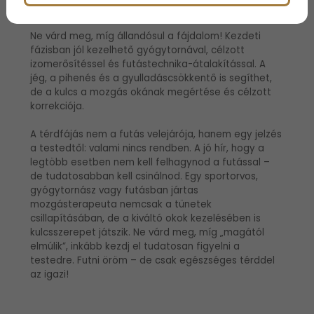
Sportorvosi tanács:
Ne várd meg, míg állandósul a fájdalom! Kezdeti
fázisban jól kezelhető gyógytornával, célzott
izomerősítéssel és futástechnika-átalakítással. A
jég, a pihenés és a gyulladáscsökkentő is segíthet,
de a kulcs a mozgás okának megértése és célzott
korrekciója.
A térdfájás nem a futás velejárója, hanem egy jelzés
a testedtől: valami nincs rendben. A jó hír, hogy a
legtöbb esetben nem kell felhagynod a futással –
de tudatosabban kell csinálnod. Egy sportorvos,
gyógytornász vagy futásban jártas
mozgásterapeuta nemcsak a tünetek
csillapításában, de a kiváltó okok kezelésében is
kulcsszerepet játszik. Ne várd meg, míg „magától
elmúlik”, inkább kezdj el tudatosan figyelni a
testedre. Futni öröm – de csak egészséges térddel
az igazi!