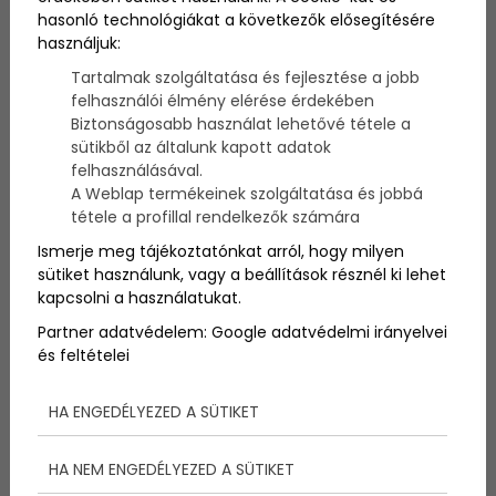
szemmel mutatjuk be az 5 leggyakoribb okot és a
hasonló technológiákat a következők elősegítésére
legjobb megelőzési, kezelési tanácsokat.
használjuk:
Tartalmak szolgáltatása és fejlesztése a jobb
felhasználói élmény elérése érdekében
Biztonságosabb használat lehetővé tétele a
sütikből az általunk kapott adatok
felhasználásával.
A Weblap termékeinek szolgáltatása és jobbá
tétele a profillal rendelkezők számára
Ismerje meg tájékoztatónkat arról, hogy milyen
sütiket használunk, vagy a beállítások résznél ki lehet
kapcsolni a használatukat.
Partner adatvédelem:
Google adatvédelmi irányelvei
és feltételei
HA ENGEDÉLYEZED A SÜTIKET
Sportorvosi jó tanácsok
HA NEM ENGEDÉLYEZED A SÜTIKET
minden futónak