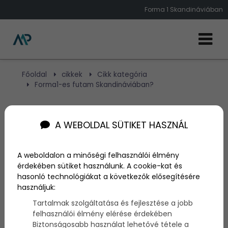
Forma 1 Skandináviában
Főoldal
cikkek
Cikk kategória
Forma1-es futam Skandináviában?
Forma1-es futam
A WEBOLDAL SÜTIKET HASZNÁL
Skandináviában?
A weboldalon a minőségi felhasználói élmény
érdekében sütiket használunk. A cookie-kat és
Szerző:
admin
hasonló technológiákat a következők elősegítésére
2025. május 19.
használjuk:
Tartalmak szolgáltatása és fejlesztése a jobb
Forma 1 Skandináviában? Ez, az elsőre bizarrnak tűnő
felhasználói élmény elérése érdekében
gondolat nemsokára akár valósággá is válhat!
Biztonságosabb használat lehetővé tétele a