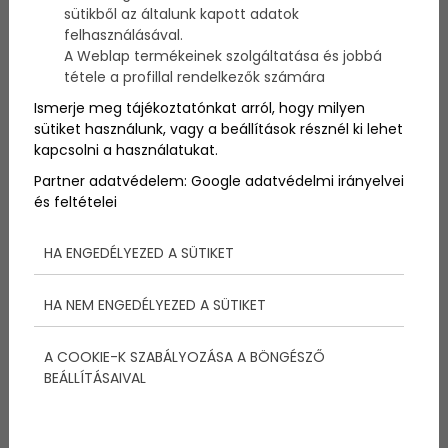
sütikből az általunk kapott adatok
felhasználásával.
A Weblap termékeinek szolgáltatása és jobbá
tétele a profillal rendelkezők számára
Ismerje meg tájékoztatónkat arról, hogy milyen
sütiket használunk, vagy a beállítások résznél ki lehet
kapcsolni a használatukat.
Partner adatvédelem:
Google adatvédelmi irányelvei
és feltételei
HA ENGEDÉLYEZED A SÜTIKET
Egy dán befektetői csoport komoly üzletet lát a
HA NEM ENGEDÉLYEZED A SÜTIKET
Forma 1-ben, éppen ezért a fejükbe vették, hogy
Koppenhága 2020-ban Forma-1-es futamot
A COOKIE-K SZABÁLYOZÁSA A BÖNGÉSZŐ
rendezne.
BEÁLLÍTÁSAIVAL
Ezen elképzelésükről már tájékoztatták is a város
polgármesterét, az ország gazdasági miniszterét,
valamint a Forma-1 amerikai tulajdonosának, a