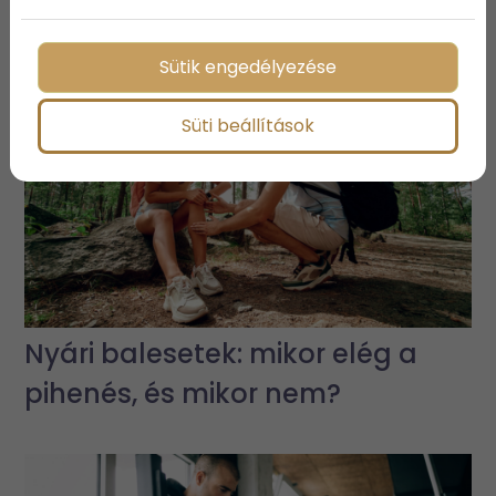
egészségtervünk miért nincs?
Sütik engedélyezése
Süti beállítások
Nyári balesetek: mikor elég a
pihenés, és mikor nem?