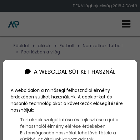
FIFA Világbajnokság 2018 A Döntő
Főoldal
cikkek
Futball
Nemzetközi futball
Foci lázban a világ
Foci lázban a világ
A WEBOLDAL SÜTIKET HASZNÁL
A weboldalon a minőségi felhasználói élmény
Szerző:
admin
érdekében sütiket használunk. A cookie-kat és
2025. május 19.
hasonló technológiákat a következők elősegítésére
használjuk:
Az idei labdarúgó világbajnokság számos
meglepetést tartogatott magában. A nagy
Tartalmak szolgáltatása és fejlesztése a jobb
világhírrel rendelkező csapatok, illetve a korábbi
felhasználói élmény elérése érdekében
bajnokok közül már voltak akik a csoportmérkőzések
Biztonságosabb használat lehetővé tétele a
során kiestek.
sütikből az általunk kapott adatok