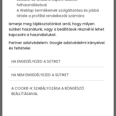
felhasználásával.
A Weblap termékeinek szolgáltatása és jobbá
tétele a profillal rendelkezők számára
Ismerje meg tájékoztatónkat arról, hogy milyen
sütiket használunk, vagy a beállítások résznél ki lehet
kapcsolni a használatukat.
Partner adatvédelem:
Google adatvédelmi irányelvei
és feltételei
HA ENGEDÉLYEZED A SÜTIKET
HA NEM ENGEDÉLYEZED A SÜTIKET
Az olaszok és a hollandok már a vb-re se jutottak ki.
Azonban holnap a végére érünk az egy hónapos
megpróbáltatásoknak és végre kiderül ki lesz a 2018-
A COOKIE-K SZABÁLYOZÁSA A BÖNGÉSZŐ
as év világbajnoka. A két döntős csapat
BEÁLLÍTÁSAIVAL
Horvátország és Franciaország. Az esélyek a franciák
mellett szólnak, de a horvátok is számos világklasszis
játékost tudnak felmutatni. Továbbá az ország
számára ez az első alkalom hogy ilyen messzire