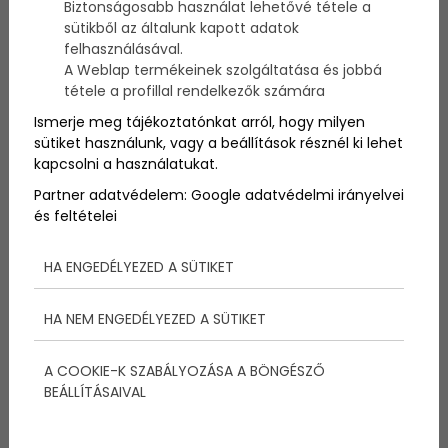
Biztonságosabb használat lehetővé tétele a
Manapság már mindenki tudja – a sportra,
sütikből az általunk kapott adatok
testmozgásra nagyobb hangsúlyt kell fektetni,
felhasználásával.
hiszen amennyiben rendszeresen sportolunk nem
A Weblap termékeinek szolgáltatása és jobbá
csak szervezetünk fog optimális működni, de
tétele a profillal rendelkezők számára
életmódunk is sokkal egészségesebbé válik majd a
mozgás által.
Ismerje meg tájékoztatónkat arról, hogy milyen
sütiket használunk, vagy a beállítások résznél ki lehet
kapcsolni a használatukat.
Partner adatvédelem:
Google adatvédelmi irányelvei
és feltételei
HA ENGEDÉLYEZED A SÜTIKET
HA NEM ENGEDÉLYEZED A SÜTIKET
A COOKIE-K SZABÁLYOZÁSA A BÖNGÉSZŐ
BEÁLLÍTÁSAIVAL
Akár már otthonodban is könnyedén elvégezheted a
legtöbb edzésformát, amennyiben pedig a