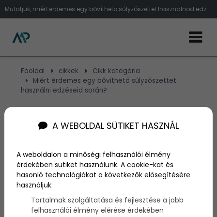
Mutatjuk, miért érdemes egy bővíthető súlyzószettet használnod edzéseid során
Főoldal
cikkek
Cikk kategória
Miért érdemes egy bővíthető súlyzószettet
használni edzéseid során?
Miért érdemes egy
A WEBOLDAL SÜTIKET HASZNÁL
bővíthető súlyzószettet
A weboldalon a minőségi felhasználói élmény
használni edzéseid során?
érdekében sütiket használunk. A cookie-kat és
hasonló technológiákat a következők elősegítésére
használjuk:
Szerző:
admin
2025. május 19.
Tartalmak szolgáltatása és fejlesztése a jobb
felhasználói élmény elérése érdekében