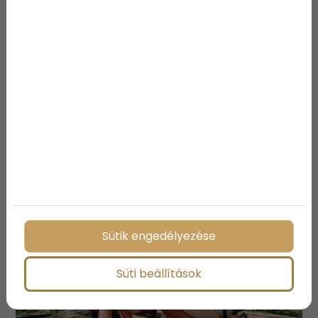
hatékonyságáról már nem is beszélve.
Megosztás:
További bejegyzések
Sütik engedélyezése
Süti beállítások