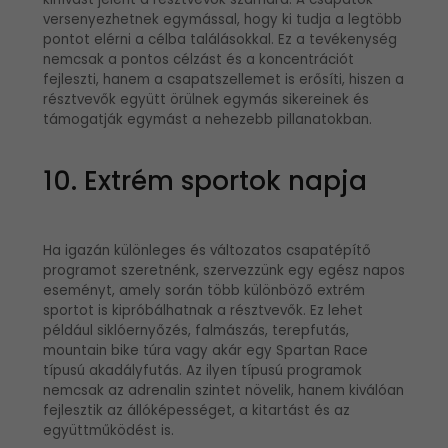
versenyezhetnek egymással, hogy ki tudja a legtöbb
pontot elérni a célba találásokkal. Ez a tevékenység
nemcsak a pontos célzást és a koncentrációt
fejleszti, hanem a csapatszellemet is erősíti, hiszen a
résztvevők együtt örülnek egymás sikereinek és
támogatják egymást a nehezebb pillanatokban.
10. Extrém sportok napja
Ha igazán különleges és változatos csapatépítő
programot szeretnénk, szervezzünk egy egész napos
eseményt, amely során több különböző extrém
sportot is kipróbálhatnak a résztvevők. Ez lehet
például siklóernyőzés, falmászás, terepfutás,
mountain bike túra vagy akár egy Spartan Race
típusú akadályfutás. Az ilyen típusú programok
nemcsak az adrenalin szintet növelik, hanem kiválóan
fejlesztik az állóképességet, a kitartást és az
együttműködést is.