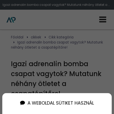
Igazi adrenalin bomba csapat vagytok? Mutatunk néhány ötletet a csapatépítőre!
Főoldal
cikkek
Cikk kategória
Igazi adrenalin bomba csapat vagytok? Mutatunk
néhány ötletet a csapatépítőre!
Igazi adrenalin bomba
csapat vagytok? Mutatunk
néhány ötletet a
csapatépítőre!
A WEBOLDAL SÜTIKET HASZNÁL
Szerző:
admin
2025. május 19.