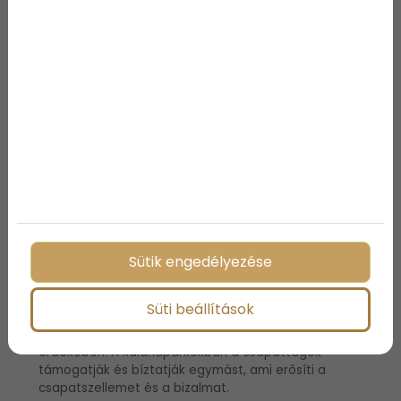
csapatépítésre, hiszen a résztvevőknek együtt kell
megoldaniuk a különböző rejtvényeket és
feladványokat, hogy kijussanak a zárt helyiségből. A
szabadulószobák különböző témákban érhetők el,
így minden csapat megtalálhatja a számára
legizgalmasabb kihívást. Ez a tevékenység kiválóan
fejleszti a problémamegoldó képességet, a
kommunikációt és az együttműködést.
7. Kalandpark
A kalandparkokban a csapatok különböző magaslati
Sütik engedélyezése
akadálypályákon, kötélhidakon és csúszdákon
próbálhatják ki ügyességüket és bátorságukat. Ez a
tevékenység kihívást jelent mind fizikailag, mind
Süti beállítások
mentálisan, hiszen a résztvevőknek le kell küzdeniük
a félelmeiket és együtt kell dolgozniuk a cél elérése
érdekében. A kalandparkokban a csapattagok
támogatják és bíztatják egymást, ami erősíti a
csapatszellemet és a bizalmat.