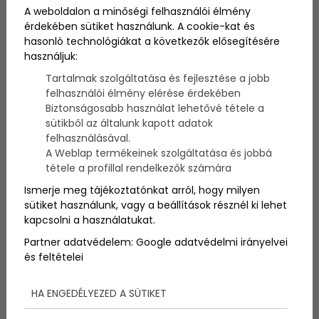
A weboldalon a minőségi felhasználói élmény
érdekében sütiket használunk. A cookie-kat és
Ha szeretnétek egy igazán felejthetetlen és
hasonló technológiákat a következők elősegítésére
izgalmas csapatépítést, ezek az ötletek garantáltan
használjuk:
felpörgetik az adrenalin szinteteket!
Tartalmak szolgáltatása és fejlesztése a jobb
felhasználói élmény elérése érdekében
Biztonságosabb használat lehetővé tétele a
sütikből az általunk kapott adatok
felhasználásával.
A Weblap termékeinek szolgáltatása és jobbá
tétele a profillal rendelkezők számára
Ismerje meg tájékoztatónkat arról, hogy milyen
sütiket használunk, vagy a beállítások résznél ki lehet
kapcsolni a használatukat.
Partner adatvédelem:
Google adatvédelmi irányelvei
és feltételei
HA ENGEDÉLYEZED A SÜTIKET
Adrenalinnal teli