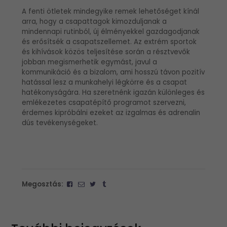
A fenti ötletek mindegyike remek lehetőséget kínál
arra, hogy a csapattagok kimozduljanak a
mindennapi rutinból, új élményekkel gazdagodjanak
és erősítsék a csapatszellemet. Az extrém sportok
és kihívások közös teljesítése során a résztvevők
jobban megismerhetik egymást, javul a
kommunikáció és a bizalom, ami hosszú távon pozitív
hatással lesz a munkahelyi légkörre és a csapat
hatékonyságára. Ha szeretnénk igazán különleges és
emlékezetes csapatépítő programot szervezni,
érdemes kipróbálni ezeket az izgalmas és adrenalin
dús tevékenységeket.
Megosztás: