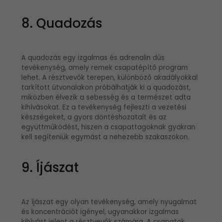
8. Quadozás
A quadozás egy izgalmas és adrenalin dús
tevékenység, amely remek csapatépítő program
lehet. A résztvevők terepen, különböző akadályokkal
tarkított útvonalakon próbálhatják ki a quadozást,
miközben élvezik a sebesség és a természet adta
kihívásokat. Ez a tevékenység fejleszti a vezetési
készségeket, a gyors döntéshozatalt és az
együttműködést, hiszen a csapattagoknak gyakran
kell segíteniük egymást a nehezebb szakaszokon.
9. Íjászat
Az íjászat egy olyan tevékenység, amely nyugalmat
és koncentrációt igényel, ugyanakkor izgalmas
kihívást jelent a résztvevők számára. A csapatok