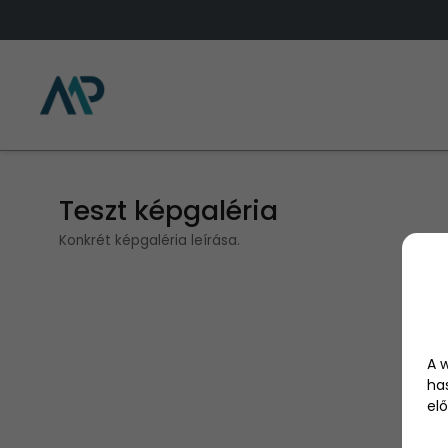
Teszt képgaléria
Konkrét képgaléria leírása.
A 
ha
elő