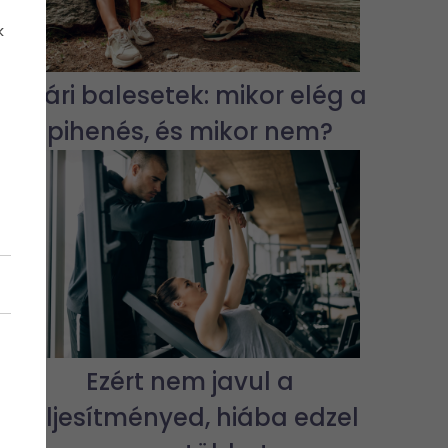
k
Nyári balesetek: mikor elég a
pihenés, és mikor nem?
Ezért nem javul a
teljesítményed, hiába edzel