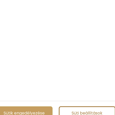
Sütik engedélyezése
Süti beállítások