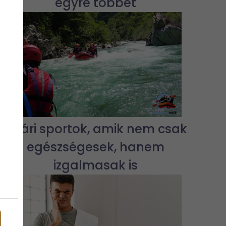
egyre többet
Nyári sportok, amik nem csak
egészségesek, hanem
izgalmasak is