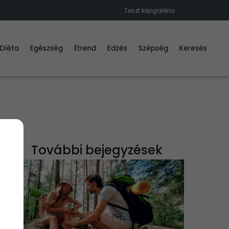
Teszt képgaléria
Diéta
Egészség
Étrend
Edzés
Szépség
Keresés
További bejegyzések